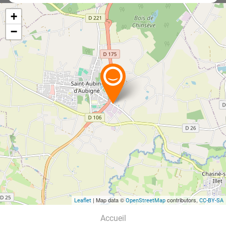
+
−
| Map data ©
contributors,
Leaflet
OpenStreetMap
CC-BY-SA
Accueil